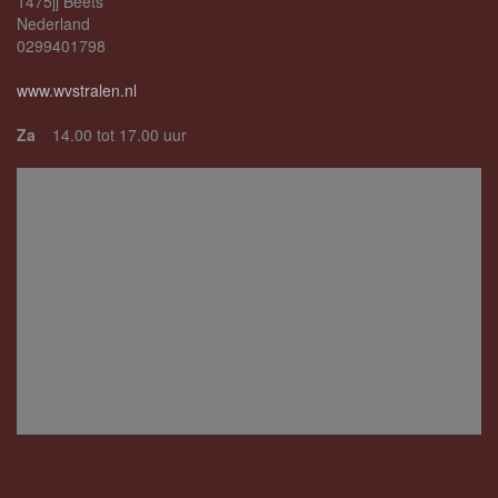
1475jj Beets
Nederland
0299401798
www.wvstralen.nl
Za
14.00 tot 17.00 uur